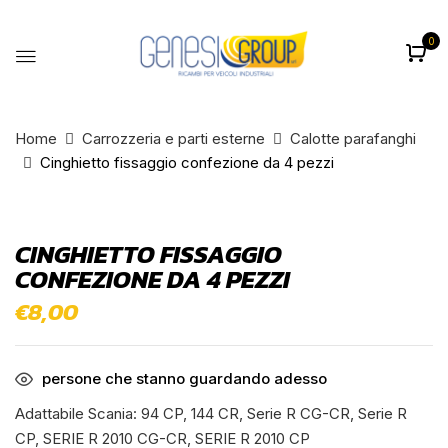
0
BE THE FIRST TO REVIEW
“CINGHIETTO FISSAGGIO
CONFEZIONE DA 4 PEZZI”
Home
Carrozzeria e parti esterne
Calotte parafanghi
Cinghietto fissaggio confezione da 4 pezzi
Il tuo indirizzo email non sarà pubblicato.
I
campi obbligatori sono contrassegnati
*
CINGHIETTO FISSAGGIO
La vostra valutazione
CONFEZIONE DA 4 PEZZI
€
8,00
persone che stanno guardando adesso
Adattabile Scania: 94 CP, 144 CR, Serie R CG-CR, Serie R
CP, SERIE R 2010 CG-CR, SERIE R 2010 CP