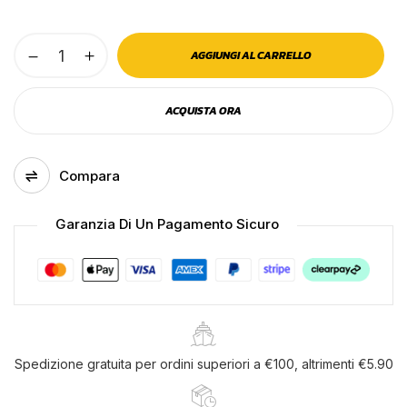
Cinghietto
AGGIUNGI AL CARRELLO
fissaggio
confezione
ACQUISTA ORA
da
4
pezzi
Compara
quantità
Garanzia Di Un Pagamento Sicuro
Salva il mio nome, email e sito web in
questo browser per la prossima volta che
commento.
Spedizione gratuita per ordini superiori a €100, altrimenti €5.90