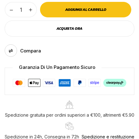
Coppia
AGGIUNGI AL CARRELLO
Salva il mio nome, email e sito web in
tappeti
questo browser per la prossima volta che
su
commento.
ACQUISTA ORA
misura
in
eco
Compara
gomma
per
Garanzia Di Un Pagamento Sicuro
camion
-
daf
95xf
(01/97>09/03)
-
daf
Spedizione gratuita per ordini superiori a €100, altrimenti €5.90
cf65
(01/01>12/14)
Spedizione in 24h, Consegna in 72h
Spedizione e restituzione
-