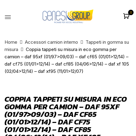
0
BE THE FIRST TO REVIEW
“COPPIA TAPPETI SU MISURA IN ECO
GOMMA PER CAMION – DAF 95XF
Home
Accessori camion interno
Tappeti in gomma su
misura
Coppia tappeti su misura in eco gomma per
(01/97>09/03) – DAF CF65
camion – daf 95xf (01/97>09/03) – daf cf65 (01/01>12/14) –
(01/01>12/14) – DAF CF75
daf cf75 (01/01>12/14) – daf cf85 (04/06>12/14) – daf xf 105
(01/01>12/14) – DAF CF85
(02/04>12/14) – daf xf95 (11/01>12/07)
(04/06>12/14) – DAF XF 105
(02/04>12/14) – DAF XF95
COPPIA TAPPETI SU MISURA IN ECO
(11/01>12/07)”
GOMMA PER CAMION – DAF 95XF
(01/97>09/03) – DAF CF65
Il tuo indirizzo email non sarà pubblicato.
I
(01/01>12/14) – DAF CF75
campi obbligatori sono contrassegnati
*
(01/01>12/14) – DAF CF85
La vostra valutazione