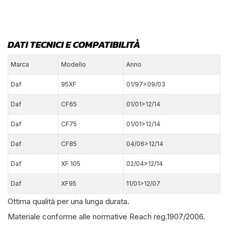
DATI TECNICI E COMPATIBILITÀ
Marca
Modello
Anno
Daf
95XF
01/97>09/03
Daf
CF65
01/01>12/14
Daf
CF75
01/01>12/14
Daf
CF85
04/06>12/14
Daf
XF 105
02/04>12/14
Daf
XF95
11/01>12/07
Ottima qualità per una lunga durata.
Materiale conforme alle normative Reach reg.1907/2006.