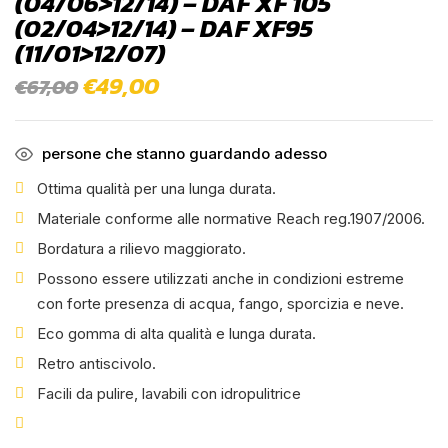
(04/06>12/14) – DAF XF 105
(02/04>12/14) – DAF XF95
(11/01>12/07)
Il
€
49,00
Il
€
67,00
prezzo
prezzo
originale
attuale
era:
è:
€67,00.
€49,00.
persone che stanno guardando adesso
Ottima qualità per una lunga durata.
Materiale conforme alle normative Reach reg.1907/2006.
Bordatura a rilievo maggiorato.
Possono essere utilizzati anche in condizioni estreme
con forte presenza di acqua, fango, sporcizia e neve.
Eco gomma di alta qualità e lunga durata.
Retro antiscivolo.
Facili da pulire, lavabili con idropulitrice