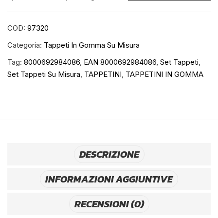
daf
cf75
COD:
97320
(01/01>12/14)
Categoria:
Tappeti In Gomma Su Misura
-
daf
Tag:
8000692984086
,
EAN 8000692984086
,
Set Tappeti
,
cf85
Set Tappeti Su Misura
,
TAPPETINI
,
TAPPETINI IN GOMMA
(04/06>12/14)
-
daf
xf
105
(02/04>12/14)
DESCRIZIONE
-
daf
INFORMAZIONI AGGIUNTIVE
xf95
(11/01>12/07)
RECENSIONI (0)
quantità