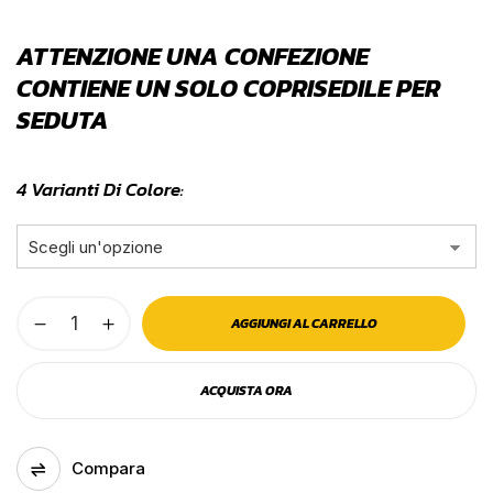
ATTENZIONE UNA CONFEZIONE
CONTIENE UN SOLO COPRISEDILE PER
SEDUTA
4 Varianti Di Colore
Coprisedile
AGGIUNGI AL CARRELLO
elisa
in
Salva il mio nome, email e sito web in
ACQUISTA ORA
poliestere
questo browser per la prossima volta che
commento.
e
skeentex
Compara
per