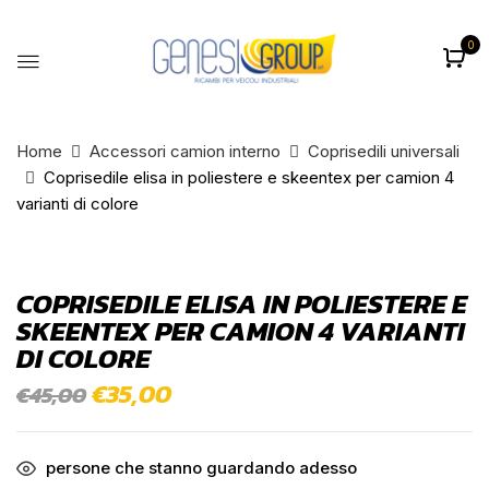
0
BE THE FIRST TO REVIEW
“COPRISEDILE ELISA IN POLIESTERE E
SKEENTEX PER CAMION 4 VARIANTI
Home
Accessori camion interno
Coprisedili universali
Coprisedile elisa in poliestere e skeentex per camion 4
DI COLORE”
varianti di colore
Il tuo indirizzo email non sarà pubblicato.
I
campi obbligatori sono contrassegnati
*
COPRISEDILE ELISA IN POLIESTERE E
La vostra valutazione
SKEENTEX PER CAMION 4 VARIANTI
DI COLORE
Il
€
35,00
Il
€
45,00
prezzo
prezzo
originale
attuale
era:
è:
€45,00.
€35,00.
persone che stanno guardando adesso