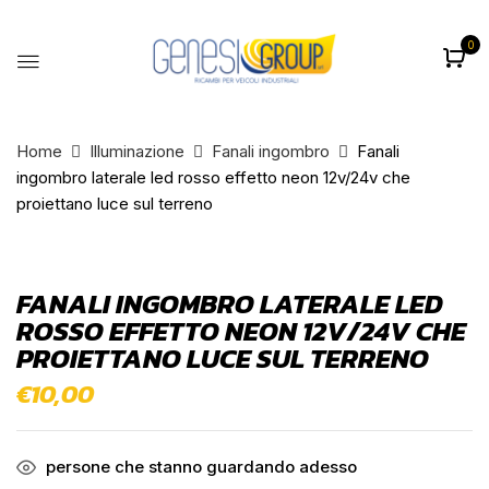
0
BE THE FIRST TO REVIEW
“FANALI INGOMBRO LATERALE LED
ROSSO EFFETTO NEON 12V/24V CHE
Home
Illuminazione
Fanali ingombro
Fanali
ingombro laterale led rosso effetto neon 12v/24v che
PROIETTANO LUCE SUL TERRENO”
proiettano luce sul terreno
Il tuo indirizzo email non sarà pubblicato.
I
campi obbligatori sono contrassegnati
*
FANALI INGOMBRO LATERALE LED
La vostra valutazione
ROSSO EFFETTO NEON 12V/24V CHE
PROIETTANO LUCE SUL TERRENO
€
10,00
persone che stanno guardando adesso