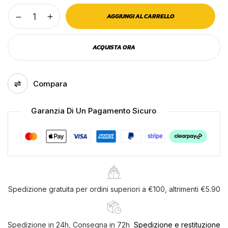
Fanali
AGGIUNGI AL CARRELLO
ingombro
laterale
ACQUISTA ORA
led
rosso
effetto
Compara
neon
12v/24v
Garanzia Di Un Pagamento Sicuro
che
proiettano
luce
sul
terreno
Salva il mio nome, email e sito web in
quantità
questo browser per la prossima volta che
Spedizione gratuita per ordini superiori a €100, altrimenti €5.90
commento.
Spedizione in 24h, Consegna in 72h
Spedizione e restituzione