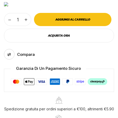
Fanalino
AGGIUNGI AL CARRELLO
ingombro
colore
ACQUISTA ORA
rosso
12v/24v
quantità
Compara
Garanzia Di Un Pagamento Sicuro
Salva il mio nome, email e sito web in
questo browser per la prossima volta che
commento.
Spedizione gratuita per ordini superiori a €100, altrimenti €5.90