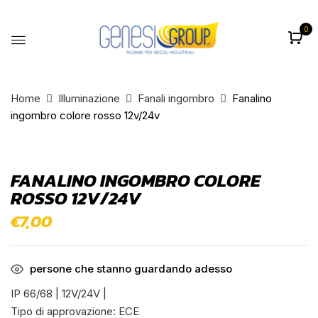
0
BE THE FIRST TO REVIEW
“FANALINO INGOMBRO COLORE
ROSSO 12V/24V”
Home
Illuminazione
Fanali ingombro
Fanalino
ingombro colore rosso 12v/24v
Il tuo indirizzo email non sarà pubblicato.
I
campi obbligatori sono contrassegnati
*
FANALINO INGOMBRO COLORE
La vostra valutazione
ROSSO 12V/24V
€
7,00
persone che stanno guardando adesso
IP 66/68
|
12V/24V
|
Tipo di approvazione: ECE