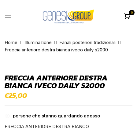
0
BE THE FIRST TO REVIEW
“FRECCIA ANTERIORE DESTRA
BIANCA IVECO DAILY S2000”
Home
Illuminazione
Fanali posteriori tradizionali
Freccia anteriore destra bianca iveco daily s2000
Il tuo indirizzo email non sarà pubblicato.
I
campi obbligatori sono contrassegnati
*
FRECCIA ANTERIORE DESTRA
La vostra valutazione
BIANCA IVECO DAILY S2000
€
25,00
persone che stanno guardando adesso
FRECCIA ANTERIORE DESTRA BIANCO