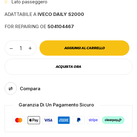
Lato passeggero
ADATTABILE A
IVECO DAILY S2000
FOR REPAIRING OE
504104467
Freccia
AGGIUNGI AL CARRELLO
anteriore
destra
ACQUISTA ORA
bianca
iveco
daily
Compara
s2000
Salva il mio nome, email e sito web in
quantità
questo browser per la prossima volta che
Garanzia Di Un Pagamento Sicuro
commento.