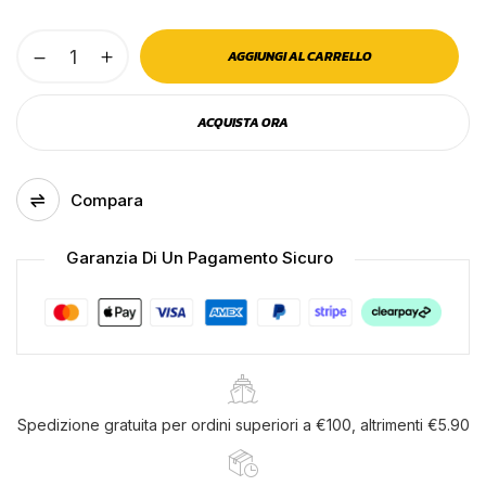
Premiere,
AGGIUNGI AL CARRELLO
set
tende
ACQUISTA ORA
in
microfibra
per
Compara
camion
-
Garanzia Di Un Pagamento Sicuro
beige
quantità
Salva il mio nome, email e sito web in
questo browser per la prossima volta che
commento.
Spedizione gratuita per ordini superiori a €100, altrimenti €5.90