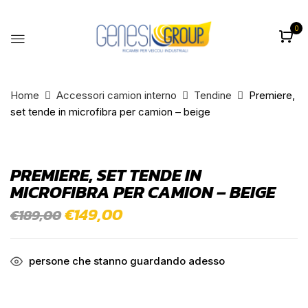
0
BE THE FIRST TO REVIEW
“PREMIERE, SET TENDE IN
MICROFIBRA PER CAMION – BEIGE”
Home
Accessori camion interno
Tendine
Premiere,
set tende in microfibra per camion – beige
Il tuo indirizzo email non sarà pubblicato.
I
campi obbligatori sono contrassegnati
*
PREMIERE, SET TENDE IN
La vostra valutazione
MICROFIBRA PER CAMION – BEIGE
Il
€
149,00
Il
€
189,00
prezzo
prezzo
originale
attuale
era:
è:
€189,00.
€149,00.
persone che stanno guardando adesso